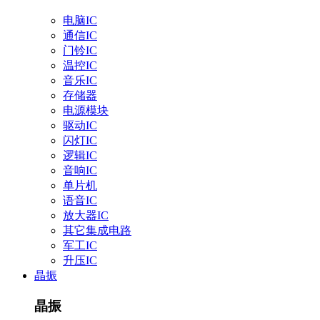
电脑IC
通信IC
门铃IC
温控IC
音乐IC
存储器
电源模块
驱动IC
闪灯IC
逻辑IC
音响IC
单片机
语音IC
放大器IC
其它集成电路
军工IC
升压IC
晶振
晶振